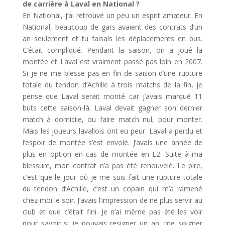
de carrière à Laval en National ?
En National, j’ai retrouvé un peu un esprit amateur. En
National, beaucoup de gars avaient des contrats d’un
an seulement et tu faisais les déplacements en bus.
C’était compliqué. Pendant la saison, on a joué la
montée et Laval est vraiment passé pas loin en 2007.
Si je ne me blesse pas en fin de saison d’une rupture
totale du tendon d’Achille à trois matchs de la fin, je
pense que Laval serait monté car j’avais marqué 11
buts cette saison-là. Laval devait gagner son dernier
match à domicile, ou faire match nul, pour monter.
Mais les joueurs lavallois ont eu peur. Laval a perdu et
l’espoir de montée s’est envolé. J’avais une année de
plus en option en cas de montée en L2. Suite à ma
blessure, mon contrat n’a pas été renouvelé. Le pire,
c’est que le jour où je me suis fait une rupture totale
du tendon d’Achille, c’est un copain qui m’a ramené
chez moi le soir. J’avais l’impression de ne plus servir au
club et que c’était fini. Je n’ai même pas été les voir
pour savoir si je pouvais resigner un an, me soigner