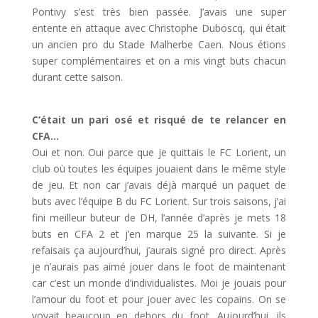
Pontivy s’est très bien passée. J’avais une super
entente en attaque avec Christophe Duboscq, qui était
un ancien pro du Stade Malherbe Caen. Nous étions
super complémentaires et on a mis vingt buts chacun
durant cette saison.
C’était un pari osé et risqué de te relancer en
CFA…
Oui et non. Oui parce que je quittais le FC Lorient, un
club où toutes les équipes jouaient dans le même style
de jeu. Et non car j’avais déjà marqué un paquet de
buts avec l’équipe B du FC Lorient. Sur trois saisons, j’ai
fini meilleur buteur de DH, l’année d’après je mets 18
buts en CFA 2 et j’en marque 25 la suivante. Si je
refaisais ça aujourd’hui, j’aurais signé pro direct. Après
je n’aurais pas aimé jouer dans le foot de maintenant
car c’est un monde d’individualistes. Moi je jouais pour
l’amour du foot et pour jouer avec les copains. On se
voyait beaucoup en dehors du foot. Aujourd’hui, ils