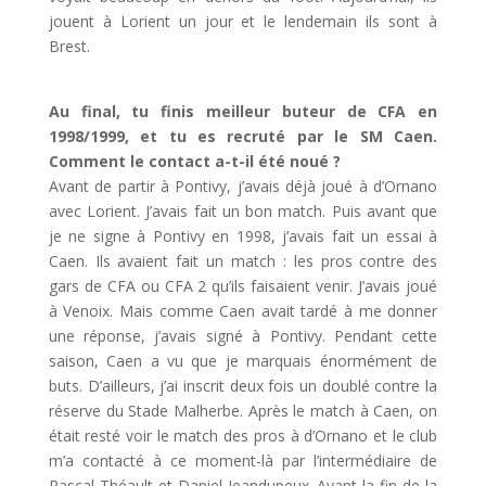
jouent à Lorient un jour et le lendemain ils sont à
Brest.
Au final, tu finis meilleur buteur de CFA en
1998/1999, et tu es recruté par le SM Caen.
Comment le contact a-t-il été noué ?
Avant de partir à Pontivy, j’avais déjà joué à d’Ornano
avec Lorient. J’avais fait un bon match. Puis avant que
je ne signe à Pontivy en 1998, j’avais fait un essai à
Caen. Ils avaient fait un match : les pros contre des
gars de CFA ou CFA 2 qu’ils faisaient venir. J’avais joué
à Venoix. Mais comme Caen avait tardé à me donner
une réponse, j’avais signé à Pontivy. Pendant cette
saison, Caen a vu que je marquais énormément de
buts. D’ailleurs, j’ai inscrit deux fois un doublé contre la
réserve du Stade Malherbe. Après le match à Caen, on
était resté voir le match des pros à d’Ornano et le club
m’a contacté à ce moment-là par l’intermédiaire de
Pascal Théault et Daniel Jeandupeux. Avant la fin de la