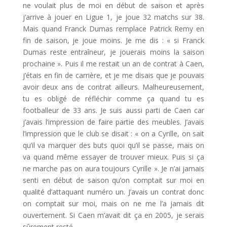
ne voulait plus de moi en début de saison et après
j’arrive à jouer en Ligue 1, je joue 32 matchs sur 38.
Mais quand Franck Dumas remplace Patrick Remy en
fin de saison, je joue moins. Je me dis : « si Franck
Dumas reste entraîneur, je jouerais moins la saison
prochaine ». Puis il me restait un an de contrat à Caen,
j’étais en fin de carrière, et je me disais que je pouvais
avoir deux ans de contrat ailleurs. Malheureusement,
tu es obligé de réfléchir comme ça quand tu es
footballeur de 33 ans. Je suis aussi parti de Caen car
j’avais l’impression de faire partie des meubles. J’avais
l’impression que le club se disait : « on a Cyrille, on sait
qu’il va marquer des buts quoi qu’il se passe, mais on
va quand même essayer de trouver mieux. Puis si ça
ne marche pas on aura toujours Cyrille ». Je n’ai jamais
senti en début de saison qu’on comptait sur moi en
qualité d’attaquant numéro un. J’avais un contrat donc
on comptait sur moi, mais on ne me l’a jamais dit
ouvertement. Si Caen m’avait dit ça en 2005, je serais
sûrement resté.