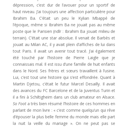
dépression, c’est dur de l’avouer pour un sportif de
haut niveau. J’ai toujours une affection particulière pour
Ibrahim Ba. C’était un peu le Kylian Mbappé de
l’époque, même si Ibrahim Ba ne jouait pas au même
poste que le Parisien (ndlr : Ibrahim Ba jouait milieu de
terrain). C’était une star absolue. Il venait de Barbès et
jouait au Milan AC, il y avait plein d’affiches de lui dans
tout Paris. Il avait un avenir tout tracé. J’ai également
été touché par l’histoire de Pierre Laigle que je
connaissais mal. Il est issu d’une famille de huit enfants
dans le Nord. Ses frères et sœurs travaillent à l’usine.
Lui, c’est tout une histoire qui s’est effondrée. Quant à
Martin Djetou, c’était le futur Marcel Desailly. Il avait
des avances du FC Barcelone et de la Juventus Turin et
il a fini à Schiltigheim dans un club amateur en Alsace.
So Foot
a très bien résumé l’histoire de ces hommes en
parlant de mon livre : « c’est comme quelqu’un qui rêve
d’épouser la plus belle femme du monde mais elle part
la nuit la veille du mariage ». On ne peut pas se