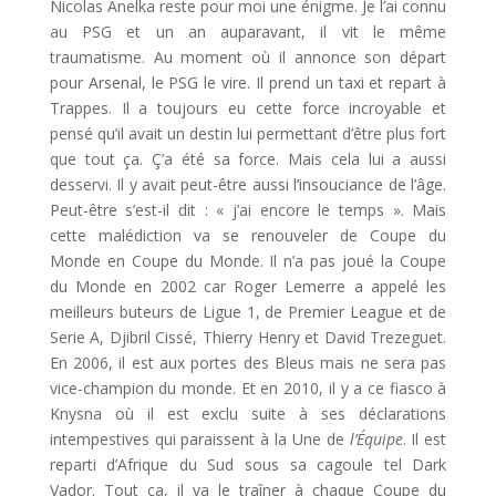
Nicolas Anelka reste pour moi une énigme. Je l’ai connu
au PSG et un an auparavant, il vit le même
traumatisme. Au moment où il annonce son départ
pour Arsenal, le PSG le vire. Il prend un taxi et repart à
Trappes. Il a toujours eu cette force incroyable et
pensé qu’il avait un destin lui permettant d’être plus fort
que tout ça. Ç’a été sa force. Mais cela lui a aussi
desservi. Il y avait peut-être aussi l’insouciance de l’âge.
Peut-être s’est-il dit : « j’ai encore le temps ». Mais
cette malédiction va se renouveler de Coupe du
Monde en Coupe du Monde. Il n’a pas joué la Coupe
du Monde en 2002 car Roger Lemerre a appelé les
meilleurs buteurs de Ligue 1, de Premier League et de
Serie A, Djibril Cissé, Thierry Henry et David Trezeguet.
En 2006, il est aux portes des Bleus mais ne sera pas
vice-champion du monde. Et en 2010, il y a ce fiasco à
Knysna où il est exclu suite à ses déclarations
intempestives qui paraissent à la Une de
l’Équipe
. Il est
reparti d’Afrique du Sud sous sa cagoule tel Dark
Vador. Tout ça, il va le traîner à chaque Coupe du