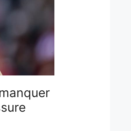
à manquer
ssure