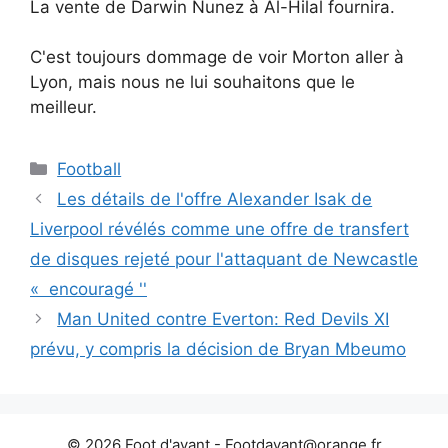
La vente de Darwin Nunez à Al-Hilal fournira.
C'est toujours dommage de voir Morton aller à
Lyon, mais nous ne lui souhaitons que le
meilleur.
Catégories
Football
Les détails de l'offre Alexander Isak de
Liverpool révélés comme une offre de transfert
de disques rejeté pour l'attaquant de Newcastle
« encouragé ''
Man United contre Everton: Red Devils XI
prévu, y compris la décision de Bryan Mbeumo
© 2026 Foot d'avant -
Footdavant@orange.fr