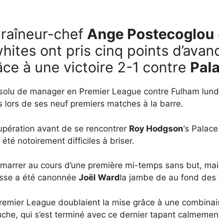
traîneur-chef
Ange Postecoglou
ywhites ont pris cinq points d’ava
ce à une victoire 2-1 contre
Pala
absolu de manager en Premier League contre Fulham lundi
 lors de ses neuf premiers matches à la barre.
upération avant de se rencontrer
Roy Hodgson
‘s Palac
 été notoirement difficiles à briser.
arrer au cours d’une première mi-temps sans but, mais e
asse a été canonnée
Joël Ward
la jambe de au fond des f
 Premier League doublaient la mise grâce à une combin
che, qui s’est terminé avec ce dernier tapant calmemen