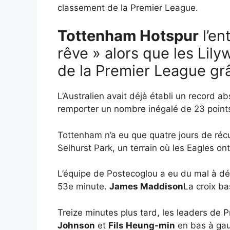
classement de la Premier League.
Tottenham Hotspur
l’en
rêve » alors que les Lil
de la Premier League grâ
L’Australien avait déjà établi un record 
remporter un nombre inégalé de 23 points
Tottenham n’a eu que quatre jours de réc
Selhurst Park, un terrain où les Eagles ont
L’équipe de Postecoglou a eu du mal à dém
53e minute.
James Maddison
La croix b
Treize minutes plus tard, les leaders de
Johnson
et
Fils Heung-min
en bas à gau