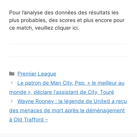
Pour l’analyse des données des résultats les
plus probables, des scores et plus encore pour
ce match, veuillez cliquer ici.
Catégories
Premier League
Le patron de Man City, Pep, « le meilleur au
monde », déclare l'assistant de City, Touré
Wayne Rooney : la légende de United a reçu
des menaces de mort après le déménagement
à Old Trafford –