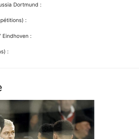
ussia Dortmund :
étitions) :
 Eindhoven :
s) :
e