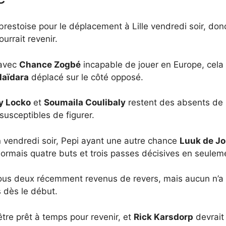
 brestoise pour le déplacement à Lille vendredi soir, d
urrait revenir.
 avec
Chance Zogbé
incapable de jouer en Europe, cela 
aïdara
déplacé sur le côté opposé.
y Locko
et
Soumaila Coulibaly
restent des absents de 
usceptibles de figurer.
 vendredi soir, Pepi ayant une autre chance
Luuk de J
sormais quatre buts et trois passes décisives en seule
ous deux récemment revenus de revers, mais aucun n’a 
s dès le début.
être prêt à temps pour revenir, et
Rick Karsdorp
devrait 