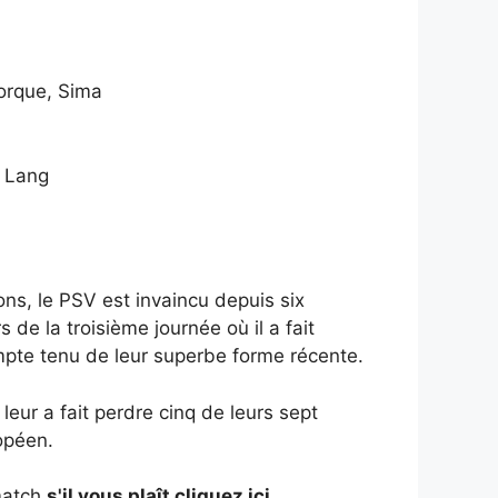
jorque, Sima
, Lang
ons, le PSV est invaincu depuis six
de la troisième journée où il a fait
compte tenu de leur superbe forme récente.
eur a fait perdre cinq de leurs sept
opéen.
 match
s'il vous plaît cliquez ici
.