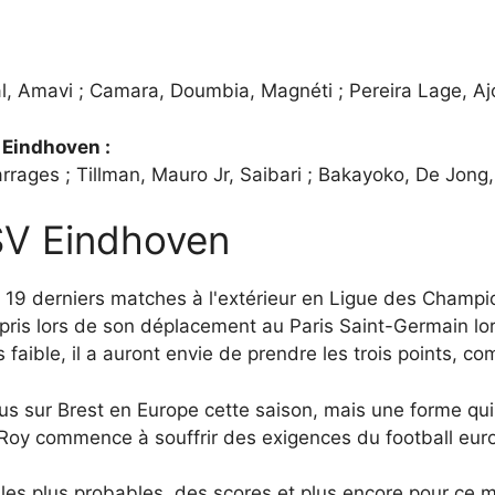
l, Amavi ; Camara, Doumbia, Magnéti ; Pereira Lage, A
 Eindhoven :
arrages ; Tillman, Mauro Jr, Saibari ; Bakayoko, De Jong
PSV Eindhoven
es 19 derniers matches à l'extérieur en Ligue des Champi
ris lors de son déplacement au Paris Saint-Germain lors 
s faible, il a auront envie de prendre les trois points, 
s sur Brest en Europe cette saison, mais une forme qui l
 Roy commence à souffrir des exigences du football eur
 les plus probables, des scores et plus encore pour ce