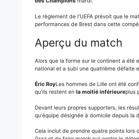
des Champions
mardi.
Le règlement de l'UEFA prévoit que le ma
performances de Brest dans cette compéti
Aperçu du match
Alors que la forme sur le continent a été 
national et a subi une quatrième défaite
Éric Roy
Les hommes de Lille ont été confo
qu'ils restent en
la moitié inférieure
plus 
Devant leurs propres supporters, les résul
qu'équipe désignée à domicile depuis la dé
Cela inclut de prendre quatre points lor
Graz et de faire match nul contre le déte