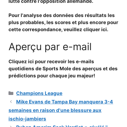
lutté contre l'opposition allemande.
Pour l'analyse des données des résultats les
plus probables, les scores et plus encore pour
cette correspondance, veuillez cliquer ici.
Aperçu par e-mail
Cliquez ici pour recevoir les e-mails
quotidiens de Sports Mole des aperçus et des
prédictions pour chaque jeu majeur!
Catégories
Champions League
Mike Evans de Tampa Bay manquera 3-4
semaines en raison d'une blessure aux
ischio-jambiers