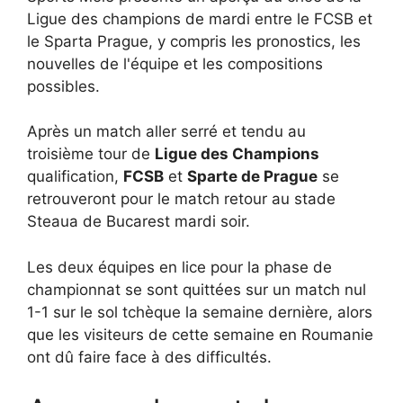
Ligue des champions de mardi entre le FCSB et
le Sparta Prague, y compris les pronostics, les
nouvelles de l'équipe et les compositions
possibles.
Après un match aller serré et tendu au
troisième tour de
Ligue des Champions
qualification,
FCSB
et
Sparte de Prague
se
retrouveront pour le match retour au stade
Steaua de Bucarest mardi soir.
Les deux équipes en lice pour la phase de
championnat se sont quittées sur un match nul
1-1 sur le sol tchèque la semaine dernière, alors
que les visiteurs de cette semaine en Roumanie
ont dû faire face à des difficultés.