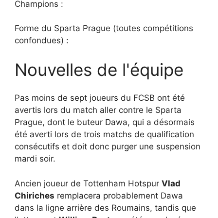
Champions :
Forme du Sparta Prague (toutes compétitions
confondues) :
Nouvelles de l'équipe
Pas moins de sept joueurs du FCSB ont été
avertis lors du match aller contre le Sparta
Prague, dont le buteur Dawa, qui a désormais
été averti lors de trois matchs de qualification
consécutifs et doit donc purger une suspension
mardi soir.
Ancien joueur de Tottenham Hotspur
Vlad
Chiriches
remplacera probablement Dawa
dans la ligne arrière des Roumains, tandis que