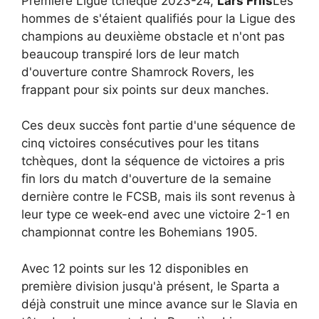
Première Ligue tchèque 2023-24,
Lars Friis
Les
hommes de s'étaient qualifiés pour la Ligue des
champions au deuxième obstacle et n'ont pas
beaucoup transpiré lors de leur match
d'ouverture contre Shamrock Rovers, les
frappant pour six points sur deux manches.
Ces deux succès font partie d'une séquence de
cinq victoires consécutives pour les titans
tchèques, dont la séquence de victoires a pris
fin lors du match d'ouverture de la semaine
dernière contre le FCSB, mais ils sont revenus à
leur type ce week-end avec une victoire 2-1 en
championnat contre les Bohemians 1905.
Avec 12 points sur les 12 disponibles en
première division jusqu'à présent, le Sparta a
déjà construit une mince avance sur le Slavia en