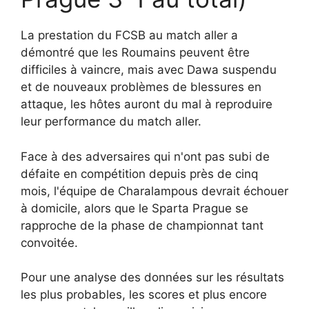
La prestation du FCSB au match aller a
démontré que les Roumains peuvent être
difficiles à vaincre, mais avec Dawa suspendu
et de nouveaux problèmes de blessures en
attaque, les hôtes auront du mal à reproduire
leur performance du match aller.
Face à des adversaires qui n'ont pas subi de
défaite en compétition depuis près de cinq
mois, l'équipe de Charalampous devrait échouer
à domicile, alors que le Sparta Prague se
rapproche de la phase de championnat tant
convoitée.
Pour une analyse des données sur les résultats
les plus probables, les scores et plus encore