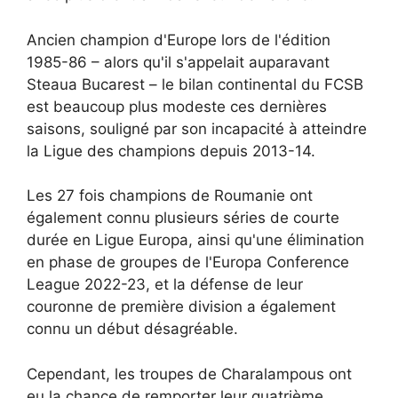
Ancien champion d'Europe lors de l'édition
1985-86 – alors qu'il s'appelait auparavant
Steaua Bucarest – le bilan continental du FCSB
est beaucoup plus modeste ces dernières
saisons, souligné par son incapacité à atteindre
la Ligue des champions depuis 2013-14.
Les 27 fois champions de Roumanie ont
également connu plusieurs séries de courte
durée en Ligue Europa, ainsi qu'une élimination
en phase de groupes de l'Europa Conference
League 2022-23, et la défense de leur
couronne de première division a également
connu un début désagréable.
Cependant, les troupes de Charalampous ont
eu la chance de remporter leur quatrième