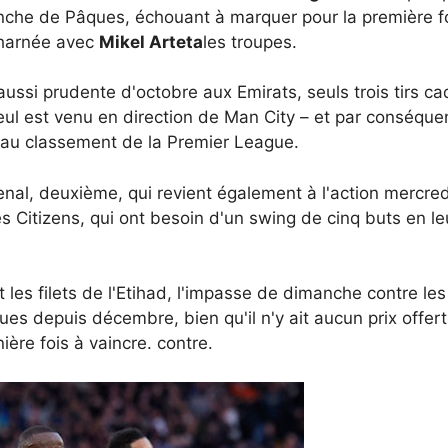
nche de Pâques, échouant à marquer pour la première f
charnée avec
Mikel Arteta
les troupes.
aussi prudente d'octobre aux Emirats, seuls trois tirs cad
seul est venu en direction de Man City – et par conséque
e au classement de la Premier League.
senal, deuxième, qui revient également à l'action mercre
s Citizens, qui ont besoin d'un swing de cinq buts en le
 les filets de l'Etihad, l'impasse de dimanche contre l
es depuis décembre, bien qu'il n'y ait aucun prix offe
ère fois à vaincre. contre.