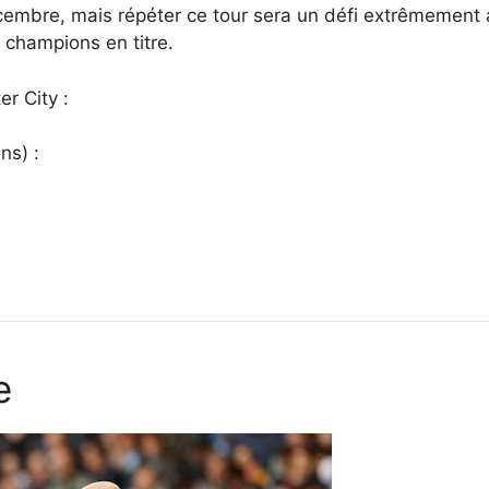
cembre, mais répéter ce tour sera un défi extrêmement a
champions en titre.
r City :
ns) :
e