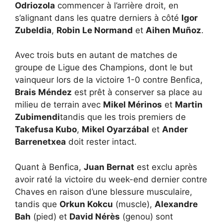
Odriozola
commencer à l’arrière droit, en
s’alignant dans les quatre derniers à côté
Igor
Zubeldia
,
Robin Le Normand
et
Aihen Muñoz
.
Avec trois buts en autant de matches de
groupe de Ligue des Champions, dont le but
vainqueur lors de la victoire 1-0 contre Benfica,
Brais Méndez
est prêt à conserver sa place au
milieu de terrain avec
Mikel Mérinos
et
Martin
Zubimendi
tandis que les trois premiers de
Takefusa Kubo
,
Mikel Oyarzábal
et
Ander
Barrenetxea
doit rester intact.
Quant à Benfica,
Juan Bernat
est exclu après
avoir raté la victoire du week-end dernier contre
Chaves en raison d’une blessure musculaire,
tandis que
Orkun Kokcu
(muscle),
Alexandre
Bah
(pied) et
David Nérès
(genou) sont