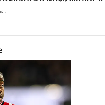
d :
e