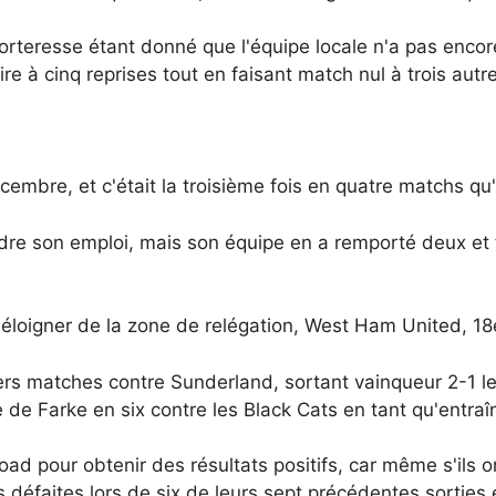
forteresse étant donné que l'équipe locale n'a pas enco
ire à cinq reprises tout en faisant match nul à trois autr
embre, et c'était la troisième fois en quatre matchs qu'
erdre son emploi, mais son équipe en a remporté deux et 
 éloigner de la zone de relégation, West Ham United, 18
iers matches contre Sunderland, sortant vainqueur 2-1 le
 de Farke en six contre les Black Cats en tant qu'entraî
ad pour obtenir des résultats positifs, car même s'ils o
es défaites lors de six de leurs sept précédentes sorties