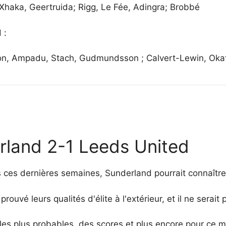
; Xhaka, Geertruida; Rigg, Le Fée, Adingra; Brobbé
 :
ronson, Ampadu, Stach, Gudmundsson ; Calvert-Lewin, Oka
rland 2-1 Leeds United
es dernières semaines, Sunderland pourrait connaître u
rouvé leurs qualités d'élite à l'extérieur, et il ne serait
es plus probables, des scores et plus encore pour ce matc