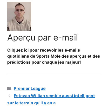
Aperçu par e-mail
Cliquez ici pour recevoir les e-mails
quotidiens de Sports Mole des aperçus et des
prédictions pour chaque jeu majeur!
Catégories
Premier League
Estevao Willian semble aussi intelligent
sur le terrain qu'il y en a