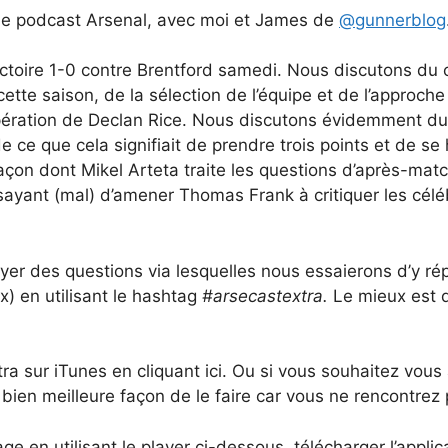
 le podcast Arsenal, avec moi et James de
@gunnerblog
ctoire 1-0 contre Brentford samedi. Nous discutons du co
cette saison, de la sélection de l’équipe et de l’approc
pération de Declan Rice. Nous discutons évidemment du 
t de ce que cela signifiait de prendre trois points et de 
façon dont Mikel Arteta traite les questions d’après-m
sayant (mal) d’amener Thomas Frank à critiquer les céléb
er des questions via lesquelles nous essaierons d’y r
x) en utilisant le hashtag
#arsecastextra.
Le mieux est d
 sur iTunes en cliquant ici. Ou si vous souhaitez vous 
bien meilleure façon de le faire car vous ne rencontrez 
e en utilisant le player ci-dessous, télécharger l’appli