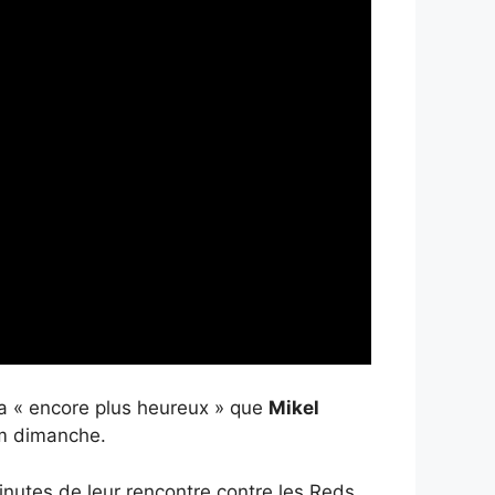
a « encore plus heureux » que
Mikel
um dimanche.
inutes de leur rencontre contre les Reds,