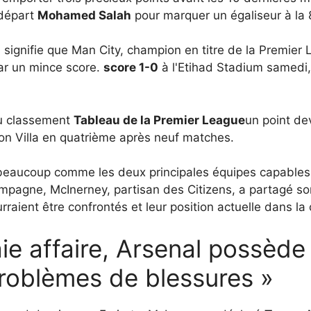
 départ
Mohamed Salah
pour marquer un égaliseur à la 
 signifie que Man City, champion en titre de la Premier 
par un mince score.
score 1-0
à l'Etihad Stadium samedi,
du classement
Tableau de la Premier League
un point de
ton Villa en quatrième après neuf matches.
beaucoup comme les deux principales équipes capables de
ampagne, McInerney, partisan des Citizens, a partagé s
rraient être confrontés et leur position actuelle dans la 
aie affaire, Arsenal possède
problèmes de blessures »