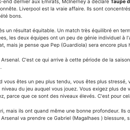
ek-end dernier aux Emirats, McInerney a déclaré
Taupe d
honnête. Liverpool est la vraie affaire. Ils sont concentr
 été bons.
rès un résultat équitable. Un match très équilibré en te
ées, les deux équipes ont un peu de génie individuel à 
at, mais je pense que Pep (Guardiola) sera encore plus 
Arsenal. C'est ce qui arrive à cette période de la sais
.
d vous êtes un peu plus tendu, vous êtes plus stressé, 
 niveau du jeu auquel vous jouez. Vous exigez plus d
z, parce que ce sont des niveaux élevés. C'est pour cel
i, mais ils ont quand même une bonne profondeur. Ils ont 
enal va prendre ce Gabriel (Magalhaes ) blessure, s'il