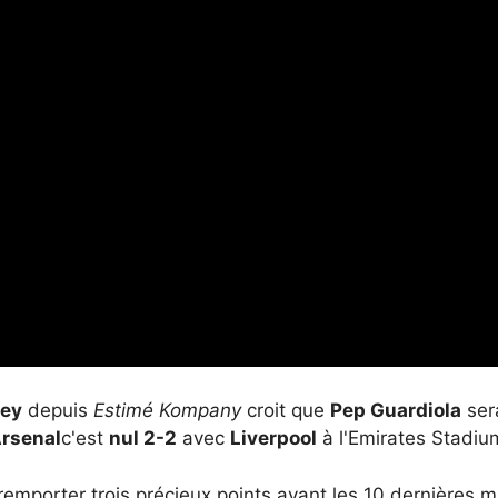
ney
depuis
Estimé Kompany
croit que
Pep Guardiola
ser
rsenal
c'est
nul 2-2
avec
Liverpool
à l'Emirates Stadi
emporter trois précieux points avant les 10 dernières m