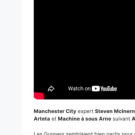
Manchester City
expert
Steven McIner
Arteta
et
Machine à sous Arne
suivant
A
Les Gunners semblaient bien partis pour r