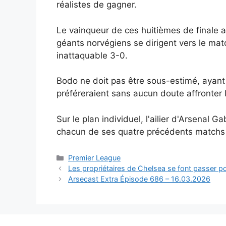
réalistes de gagner.
Le vainqueur de ces huitièmes de finale a
géants norvégiens se dirigent vers le ma
inattaquable 3-0.
Bodo ne doit pas être sous-estimé, ayant 
préféreraient sans aucun doute affronter 
Sur le plan individuel, l'ailier d'Arsenal 
chacun de ses quatre précédents matchs
Catégories
Premier League
Les propriétaires de Chelsea se font passer pour
Arsecast Extra Épisode 686 – 16.03.2026