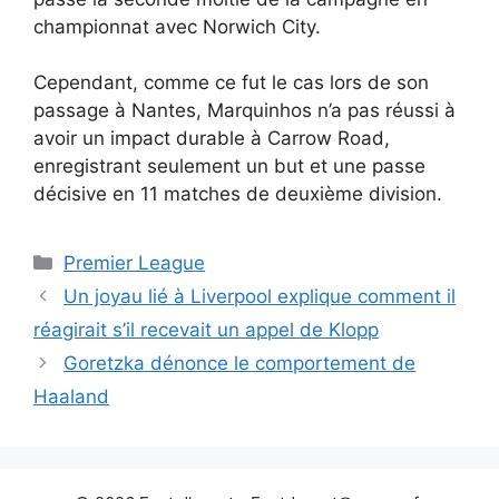
championnat avec Norwich City.
Cependant, comme ce fut le cas lors de son
passage à Nantes, Marquinhos n’a pas réussi à
avoir un impact durable à Carrow Road,
enregistrant seulement un but et une passe
décisive en 11 matches de deuxième division.
Catégories
Premier League
Un joyau lié à Liverpool explique comment il
réagirait s’il recevait un appel de Klopp
Goretzka dénonce le comportement de
Haaland