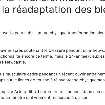
la réadaptation des bl
Havertz
pour
subissant un
physique
transformation
alor
Février
après
soutenant
le
blessure
pendant
un
milieu-
s
nctionnalité
encore
ce
terme,
mais
le
24-
année-
vieux
es
tre
Newcastle.
lus
musculaire
cadre
pendant
un
récent
ouvrir
entraîne
mps
sur
le
lignes de touche
à
réinventer
se
physiquemen
corps, »
Arteta
dit.
«
Le
dernier
trois
années
dans
son
c
été
un
fenêtre
et
il
vraiment
recherché
à
utiliser
il.