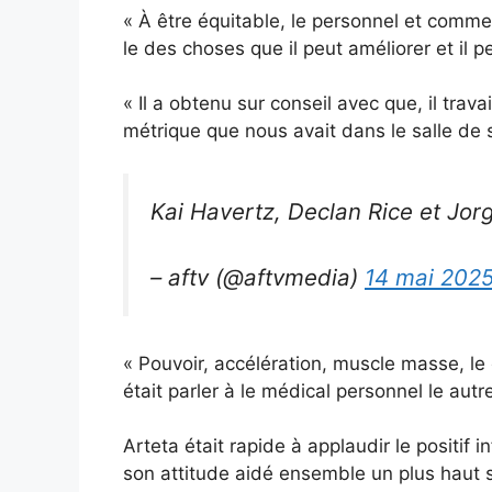
«
À
être
équitable,
le
personnel
et
comme
le
des choses
que
il
peut
améliorer
et
il
p
«
Il
a obtenu
sur
conseil
avec
que,
il
trava
métrique
que
nous
avait
dans
le
salle de
Kai Havertz, Declan Rice et Jor
– aftv (@aftvmedia)
14 mai 202
«
Pouvoir,
accélération,
muscle
masse,
le
était
parler
à
le
médical
personnel
le
autr
Arteta
était
rapide
à
applaudir
le
positif
i
son
attitude
aidé
ensemble
un
plus haut