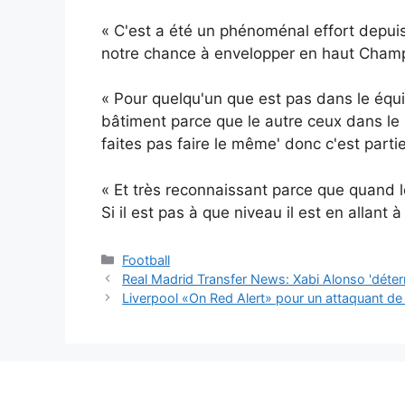
«
C'est
a été
un
phénoménal
effort
depui
notre
chance
à
envelopper
en haut
Cham
«
Pour
quelqu'un
que
est
pas
dans
le
équ
bâtiment
parce que
le
autre
ceux
dans
le
faites pas
faire
le
même'
donc
c'est
parti
«
Et
très
reconnaissant
parce que
quand
Si
il
est
pas
à
que
niveau
il
est
en allant
Catégories
Football
Real Madrid Transfer News: Xabi Alonso 'déter
Liverpool «On Red Alert» pour un attaquant de