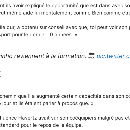
nt
ils
avoir
expliqué
le
opportunité
que
est
dans
avec
s
eut
même
aide
lui
mentalement
comme
Bien
comme
êt
illé
dur,
a obtenu
sur
conseil
avec
que,
toi
peut
voir
son
 sport
pour
le
dernier
10
années. »
ginho reviennent à la formation.
pic.twitter.
5
chemin
que
il
a
augmenté
certain
capacités
dans
son
c
e
jour
et
ils
étaient
parler
à propos
que. »
nfluence
Havertz
avait
sur
son
coéquipiers
malgré
pas
ê
standard
pour
le
repos
de
le
équipe.