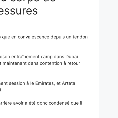
essures
s que
en convalescence
depuis
un
tendon
aison
entraînement
camp
dans
Dubaï.
t
maintenant
dans
contention
à
retour
ment
session
à
le
Emirates,
et
Arteta
t.
arrière
avoir
a été
donc
condensé
que
il