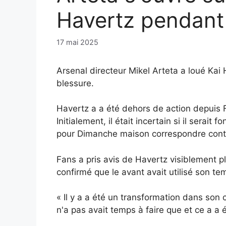
Havertz pendant 
17 mai 2025
Arsenal
directeur
Mikel
Arteta
a
loué
Kai
blessure.
Havertz
a
a été
dehors
de
action
depuis
Initialement,
il
était
incertain
si
il
serait
fo
pour
Dimanche
maison
correspondre
con
Fans
a pris
avis
de
Havertz
visiblement
p
confirmé
que
le
avant
avait
utilisé
son
te
«
Il y a
a été
un
transformation
dans
son
n'a pas
avait
temps
à
faire
que
et
ce
a
a 