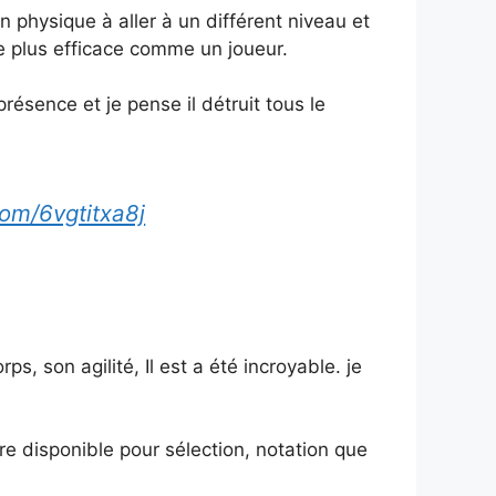
on
physique
à
aller
à
un
différent
niveau
et
re
plus
efficace
comme
un
joueur.
présence
et
je
pense
il
détruit
tous
le
com/6vgtitxa8j
orps,
son
agilité,
Il est
a été
incroyable.
je
tre
disponible
pour
sélection,
notation
que