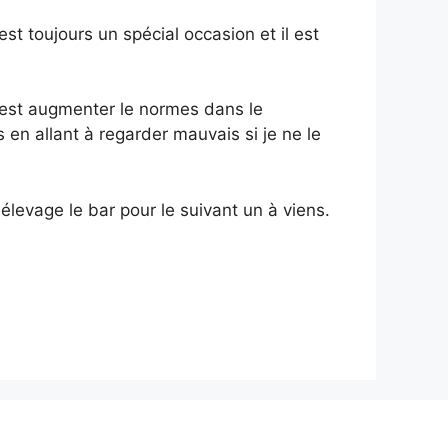
est
toujours
un
spécial
occasion
et
il
est
est
augmenter
le
normes
dans
le
is
en allant
à
regarder
mauvais
si
je
ne le
e
élevage
le
bar
pour
le
suivant
un
à
viens.