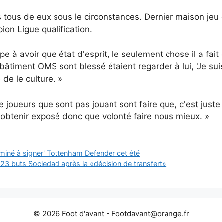
s
tous
de
eux
sous
le
circonstances.
Dernier
maison
jeu
pion
Ligue
qualification.
ipe
à
avoir
que
état d'esprit,
le
seulement
chose
il
a
fait
bâtiment
OMS
sont
blessé
étaient
regarder
à
lui, '
Je su
e
de
le
culture. »
le
joueurs
que
sont
pas
jouant
sont
faire
que,
c'est
just
à
obtenir
exposé
donc
que
volonté
faire
nous
mieux. »
miné à signer' Tottenham Defender cet été
 23 buts Sociedad après la «décision de transfert»
© 2026 Foot d'avant -
Footdavant@orange.fr