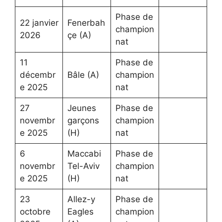
Phase de
22 janvier
Fenerbah
champion
2026
çe (A)
nat
11
Phase de
décembr
Bâle (A)
champion
e 2025
nat
27
Jeunes
Phase de
novembr
garçons
champion
e 2025
(H)
nat
6
Maccabi
Phase de
novembr
Tel-Aviv
champion
e 2025
(H)
nat
23
Allez-y
Phase de
octobre
Eagles
champion