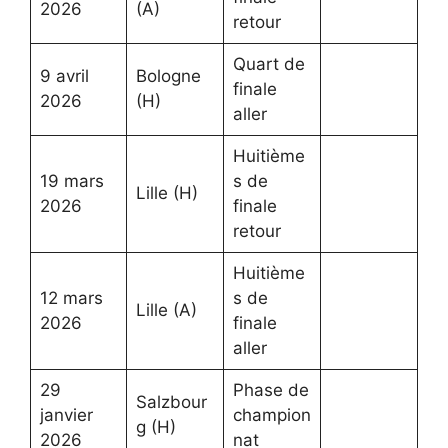
2026
(A)
retour
Quart de
9 avril
Bologne
finale
2026
(H)
aller
Huitième
19 mars
s de
Lille (H)
2026
finale
retour
Huitième
12 mars
s de
Lille (A)
2026
finale
aller
29
Phase de
Salzbour
janvier
champion
g (H)
2026
nat