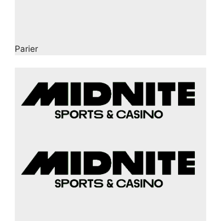
Parier