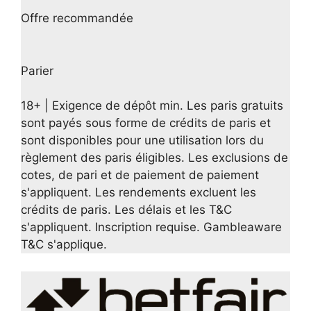
Offre recommandée
Parier
18+ | Exigence de dépôt min. Les paris gratuits
sont payés sous forme de crédits de paris et
sont disponibles pour une utilisation lors du
règlement des paris éligibles. Les exclusions de
cotes, de pari et de paiement de paiement
s'appliquent. Les rendements excluent les
crédits de paris. Les délais et les T&C
s'appliquent. Inscription requise. Gambleaware
T&C s'applique.