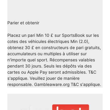
Parier et obtenir
Placez un pari Min 10 £ sur SportsBook sur les
cotes des véhicules électriques Min (2.0),
obtenez 30 £ en constructeurs de pari gratuits,
accumulateurs ou multiples à utiliser sur
n'importe quel sport. Récompenses valables
pendant 30 jours. Seuls les dépôts via des
cartes ou Apple Pay seront admissibles. T&C
s'applique. Veuillez jouer de manière
responsable. Gambleaware.org T&C s'applique.