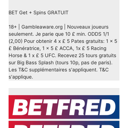
BET Get + Spins GRATUIT
18+ | Gambleaware.org | Nouveaux joueurs
seulement. Je parie que 10 £ min. ODDS 1/1
(2,00) Pour obtenir 4 x £ 5 Pates gratuits: 1 x 5
£ Bénératrice, 1 x 5 £ ACCA, 1x £ 5 Racing
Horse & 1 x £ 5 UFC. Recevez 25 tours gratuits
sur Big Bass Splash (tours 10p, pas de paris).
Les T&C supplémentaires s'appliquent. T&C
s'applique.