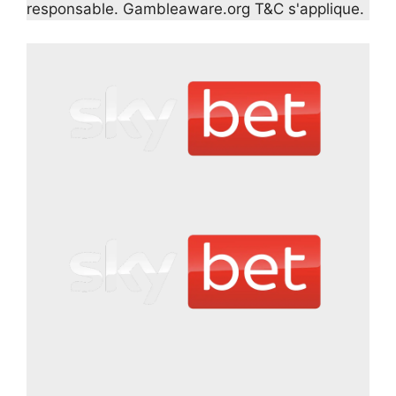
responsable. Gambleaware.org T&C s'applique.