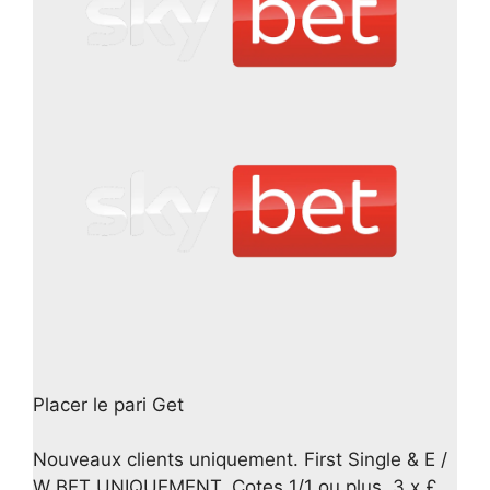
Placer le pari Get
Nouveaux clients uniquement. First Single & E /
W BET UNIQUEMENT. Cotes 1/1 ou plus. 3 x £