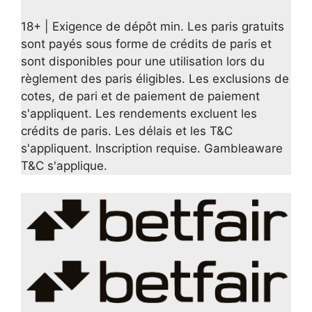
18+ | Exigence de dépôt min. Les paris gratuits
sont payés sous forme de crédits de paris et
sont disponibles pour une utilisation lors du
règlement des paris éligibles. Les exclusions de
cotes, de pari et de paiement de paiement
s'appliquent. Les rendements excluent les
crédits de paris. Les délais et les T&C
s'appliquent. Inscription requise. Gambleaware
T&C s'applique.