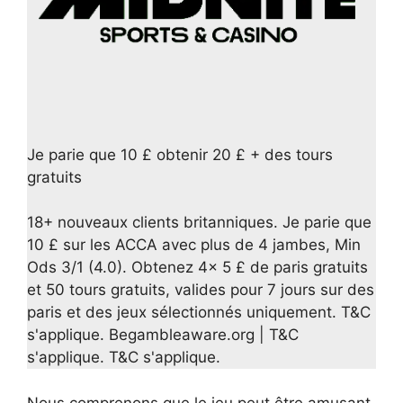
Je parie que 10 £ obtenir 20 £ + des tours
gratuits
18+ nouveaux clients britanniques. Je parie que
10 £ sur les ACCA avec plus de 4 jambes, Min
Ods 3/1 (4.0). Obtenez 4x 5 £ de paris gratuits
et 50 tours gratuits, valides pour 7 jours sur des
paris et des jeux sélectionnés uniquement. T&C
s'applique. Begambleaware.org | T&C
s'applique. T&C s'applique.
Nous comprenons que le jeu peut être amusant,