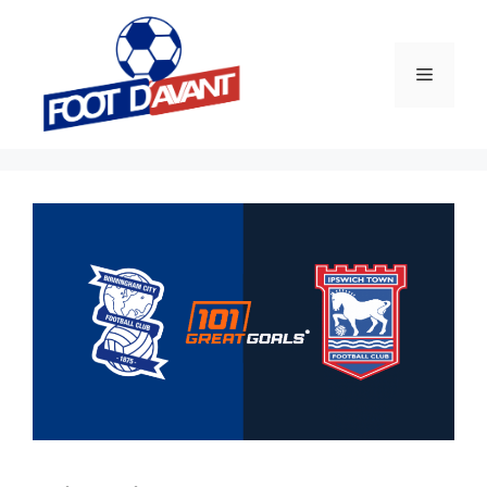
Aller
au
contenu
Menu