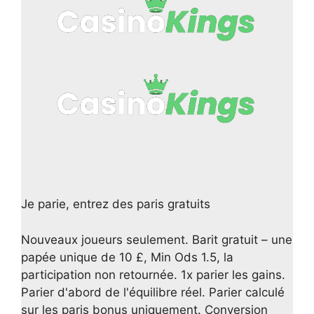
Je parie, entrez des paris gratuits
Nouveaux joueurs seulement. Barit gratuit – une
papée unique de 10 £, Min Ods 1.5, la
participation non retournée. 1x parier les gains.
Parier d'abord de l'équilibre réel. Parier calculé
sur les paris bonus uniquement. Conversion