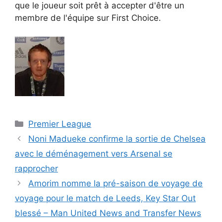
que le joueur soit prêt à accepter d'être un
membre de l'équipe sur First Choice.
Catégories
Premier League
Noni Madueke confirme la sortie de Chelsea
avec le déménagement vers Arsenal se
rapprocher
Amorim nomme la pré-saison de voyage de
voyage pour le match de Leeds, Key Star Out
blessé – Man United News and Transfer News