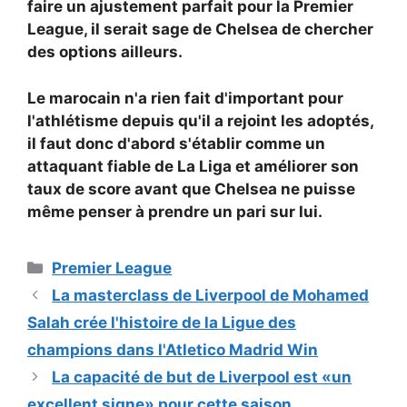
faire un ajustement parfait pour la Premier
League, il serait sage de Chelsea de chercher
des options ailleurs.
Le marocain n'a rien fait d'important pour
l'athlétisme depuis qu'il a rejoint les adoptés,
il faut donc d'abord s'établir comme un
attaquant fiable de La Liga et améliorer son
taux de score avant que Chelsea ne puisse
même penser à prendre un pari sur lui.
Catégories
Premier League
La masterclass de Liverpool de Mohamed
Salah crée l'histoire de la Ligue des
champions dans l'Atletico Madrid Win
La capacité de but de Liverpool est «un
excellent signe» pour cette saison