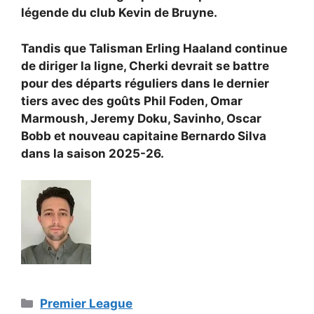
légende du club
Kevin de Bruyne.
Tandis que Talisman
Erling Haaland continue
de diriger la ligne, Cherki devrait se battre
pour des départs réguliers dans le dernier
tiers avec des goûts
Phil Foden,
Omar
Marmoush,
Jeremy Doku, Savinho,
Oscar
Bobb et nouveau capitaine
Bernardo Silva
dans la saison 2025-26.
Catégories
Premier League