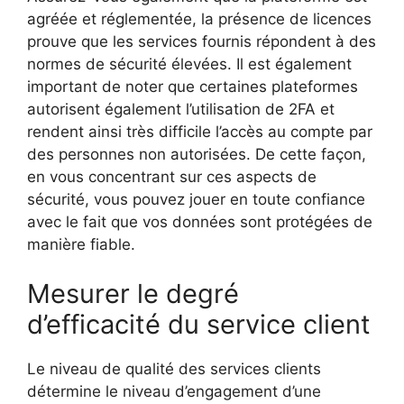
agréée et réglementée, la présence de licences
prouve que les services fournis répondent à des
normes de sécurité élevées. Il est également
important de noter que certaines plateformes
autorisent également l’utilisation de 2FA et
rendent ainsi très difficile l’accès au compte par
des personnes non autorisées. De cette façon,
en vous concentrant sur ces aspects de
sécurité, vous pouvez jouer en toute confiance
avec le fait que vos données sont protégées de
manière fiable.
Mesurer le degré
d’efficacité du service client
Le niveau de qualité des services clients
détermine le niveau d’engagement d’une