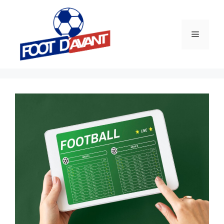
Aller
au
contenu
Menu