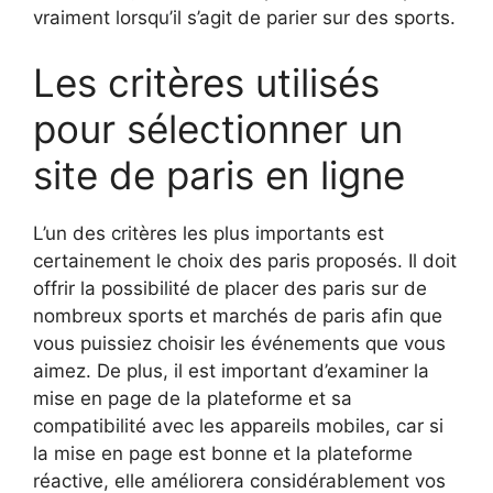
vraiment lorsqu’il s’agit de parier sur des sports.
Les critères utilisés
pour sélectionner un
site de paris en ligne
L’un des critères les plus importants est
certainement le choix des paris proposés. Il doit
offrir la possibilité de placer des paris sur de
nombreux sports et marchés de paris afin que
vous puissiez choisir les événements que vous
aimez. De plus, il est important d’examiner la
mise en page de la plateforme et sa
compatibilité avec les appareils mobiles, car si
la mise en page est bonne et la plateforme
réactive, elle améliorera considérablement vos