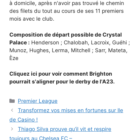
à domicile, après n'avoir pas trouvé le chemin
des filets du tout au cours de ses 11 premiers
mois avec le club.
Composition de départ possible de Crystal
Palace :
Henderson ; Chalobah, Lacroix, Guéhi ;
Munoz, Hughes, Lerma, Mitchell ; Sarr, Mateta,
Èze
Cliquez ici pour voir comment Brighton
pourrait s'aligner pour le derby de l'A23.
Catégories
Premier League
Transformez vos mises en fortunes sur Ile
de Casino !
Thiago Silva prouve qu’il vit et respire
toujours au Chelsea FC –