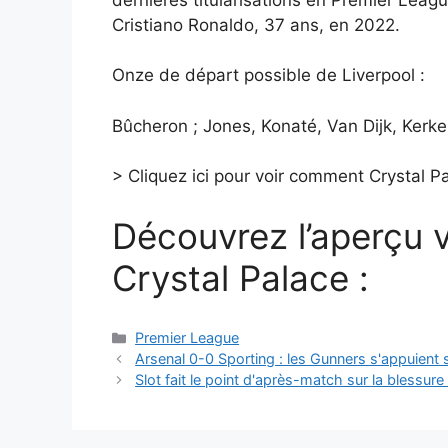
Cristiano Ronaldo, 37 ans, en 2022.
Onze de départ possible de Liverpool :
Bûcheron ; Jones, Konaté, Van Dijk, Kerke
> Cliquez ici pour voir comment Crystal Pa
Découvrez l’aperçu 
Crystal Palace :
Catégories
Premier League
Arsenal 0-0 Sporting : les Gunners s'appuient s
Slot fait le point d'après-match sur la blessur