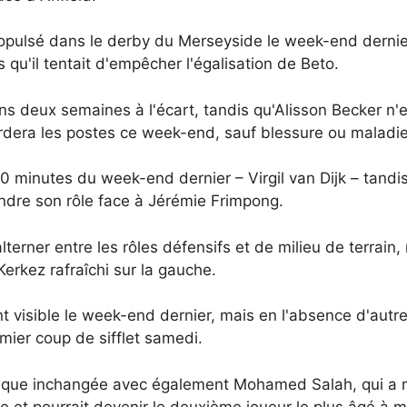
opulsé dans le derby du Merseyside le week-end dernie
qu'il tentait d'empêcher l'égalisation de Beto.
 deux semaines à l'écart, tandis qu'Alisson Becker n'e
era les postes ce week-end, sauf blessure ou maladie
0 minutes du week-end dernier – Virgil van Dijk – tandis 
endre son rôle face à Jérémie Frimpong.
lterner entre les rôles défensifs et de milieu de terrai
Kerkez rafraîchi sur la gauche.
nt visible le week-end dernier, mais en l'absence d'autr
emier coup de sifflet samedi.
attaque inchangée avec également Mohamed Salah, qui a 
e et pourrait devenir le deuxième joueur le plus âgé à m