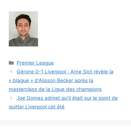
Catégories
Premier League
Gérone 0-1 Liverpool : Arne Slot révèle la
« blague » d'Alisson Becker après la
masterclass de la Ligue des champions
Joe Gomez admet qu'il était sur le point de
quitter Liverpool cet été