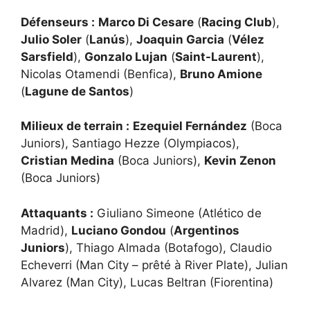
Défenseurs :
Marco Di Cesare
(
Racing Club
),
Julio Soler
(
Lanús
),
Joaquin Garcia
(
Vélez
Sarsfield
),
Gonzalo Lujan
(
Saint-Laurent
),
Nicolas Otamendi (Benfica),
Bruno Amione
(
Lagune de Santos
)
Milieux de terrain :
Ezequiel Fernández
(Boca
Juniors), Santiago Hezze (Olympiacos),
Cristian Medina
(Boca Juniors),
Kevin Zenon
(Boca Juniors)
Attaquants :
Giuliano Simeone (Atlético de
Madrid),
Luciano Gondou
(
Argentinos
Juniors
), Thiago Almada (Botafogo), Claudio
Echeverri (Man City – prêté à River Plate), Julian
Alvarez (Man City), Lucas Beltran (Fiorentina)