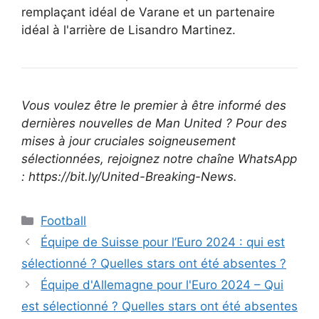
remplaçant idéal de Varane et un partenaire
idéal à l'arrière de Lisandro Martinez.
Vous voulez être le premier à être informé des
dernières nouvelles de Man United ? Pour des
mises à jour cruciales soigneusement
sélectionnées, rejoignez notre chaîne WhatsApp
: https://bit.ly/United-Breaking-News.
Catégories
Football
Équipe de Suisse pour l’Euro 2024 : qui est
sélectionné ? Quelles stars ont été absentes ?
Équipe d'Allemagne pour l'Euro 2024 – Qui
est sélectionné ? Quelles stars ont été absentes