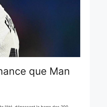
 chance que Man
e l’été, dépassant la barre des 200