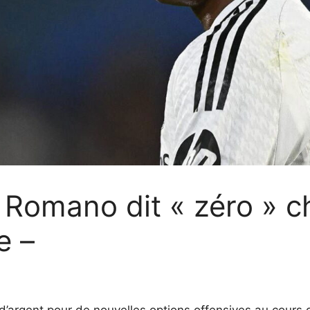
o Romano dit « zéro »
e –
rgent pour de nouvelles options offensives au cours d