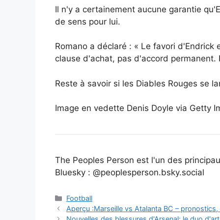
Il n'y a certainement aucune garantie qu'
de sens pour lui.
Romano a déclaré : « Le favori d'Endrick 
clause d'achat, pas d'accord permanent. I
Reste à savoir si les Diables Rouges se l
Image en vedette Denis Doyle via Getty 
The Peoples Person est l'un des principa
Bluesky : @peoplesperson.bsky.social
Catégories
Football
Aperçu :Marseille vs Atalanta BC – pronostics, 
Nouvelles des blessures d'Arsenal: le duo d'ar