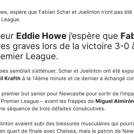
e, espère que Fabian Schar et Joelinton n’ont pas été g
r League.
teur
Eddie Howe
j’espère que
Fa
res graves lors de la victoire 3-0
remier League.
ies semblait s’atténuer, Schar et Joelinton ont été exp
il Krafth
à la 14ème minute et ce dernier a échangé co
 premier but senior pour Newcastle pour sortir de l’impa
n Premier League – avant les frappes de
Miguel Almirón
une séquence de trois défaites consécutives.
nton avaient subi des blessures musculaires qui pourra
n quart de finale avec Chelsea, mais le patron de Newca