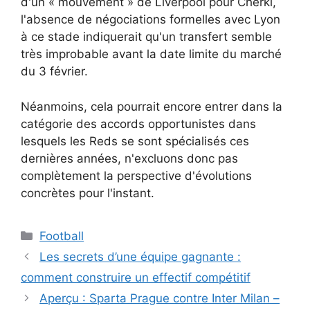
d'un « mouvement » de Liverpool pour Cherki,
l'absence de négociations formelles avec Lyon
à ce stade indiquerait qu'un transfert semble
très improbable avant la date limite du marché
du 3 février.
Néanmoins, cela pourrait encore entrer dans la
catégorie des accords opportunistes dans
lesquels les Reds se sont spécialisés ces
dernières années, n'excluons donc pas
complètement la perspective d'évolutions
concrètes pour l'instant.
Catégories
Football
Les secrets d’une équipe gagnante :
comment construire un effectif compétitif
Aperçu : Sparta Prague contre Inter Milan –