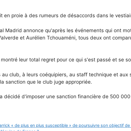
t en proie à des rumeurs de désaccords dans le vestiair
l Madrid annonce qu'après les événements qui ont motiv
o Valverde et Aurélien Tchouaméni, tous deux ont compar
t montré leur total regret pour ce qui s'est passé et se 
au club, à leurs coéquipiers, au staff technique et aux 
la sanction que le club juge appropriée.
a décidé d'imposer une sanction financière de 500 000 
rick « de plus en plus susceptible » de poursuivre son objectif de 