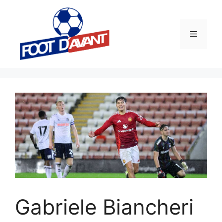
Aller
au
contenu
Menu
Gabriele Biancheri