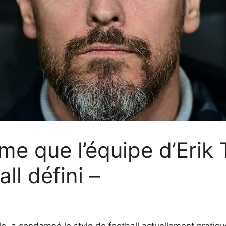
rme que l’équipe d’Erik
ll défini –
e, a condamné le style de football actuellement pratiqué