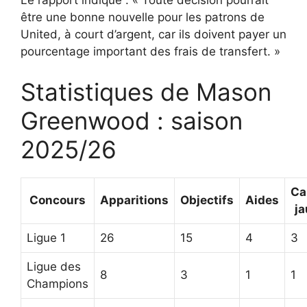
être une bonne nouvelle pour les patrons de
United, à court d’argent, car ils doivent payer un
pourcentage important des frais de transfert. »
Statistiques de Mason
Greenwood : saison
2025/26
Ca
Concours
Apparitions
Objectifs
Aides
j
Ligue 1
26
15
4
3
Ligue des
8
3
1
1
Champions