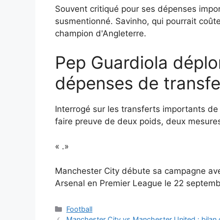
Souvent critiqué pour ses dépenses impo
susmentionné. Savinho, qui pourrait coûter
champion d'Angleterre.
Pep Guardiola déplo
dépenses de transfe
Interrogé sur les transferts importants d
faire preuve de deux poids, deux mesures.
« .»
Manchester City débute sa campagne avec
Arsenal en Premier League le 22 septemb
Catégories
Football
Manchester City vs Manchester United : bilan 