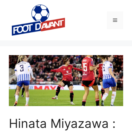
Aller
au
contenu
Menu
Hinata Miyazawa :