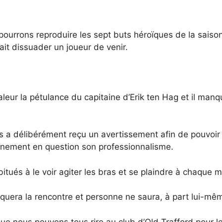
pourrons reproduire les sept buts héroïques de la saiso
ait dissuader un joueur de venir.
leur la pétulance du capitaine d’Erik ten Hag et il man
is a délibérément reçu un avertissement afin de pouvoir 
ainement en question son professionnalisme.
s à le voir agiter les bras et se plaindre à chaque mat
era la rencontre et personne ne saura, à part lui-même,
ue nous pouvons tous rire au club d’Old Trafford pour 