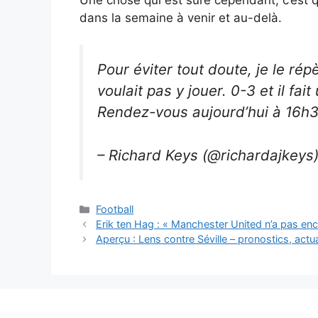
dans la semaine à venir et au-delà.
Pour éviter tout doute, je le répè
voulait pas y jouer. 0-3 et il fa
Rendez-vous aujourd’hui à 16h
– Richard Keys (@richardajkeys
Catégories
Football
Erik ten Hag : « Manchester United n’a pas enco
Aperçu : Lens contre Séville – pronostics, actu