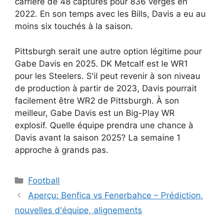
carrière de 48 captures pour 836 verges en
2022. En son temps avec les Bills, Davis a eu au
moins six touchés à la saison.
Pittsburgh serait une autre option légitime pour
Gabe Davis en 2025. DK Metcalf est le WR1
pour les Steelers. S'il peut revenir à son niveau
de production à partir de 2023, Davis pourrait
facilement être WR2 de Pittsburgh. À son
meilleur, Gabe Davis est un Big-Play WR
explosif. Quelle équipe prendra une chance à
Davis avant la saison 2025? La semaine 1
approche à grands pas.
Catégories
Football
Aperçu: Benfica vs Fenerbahce – Prédiction,
nouvelles d'équipe, alignements