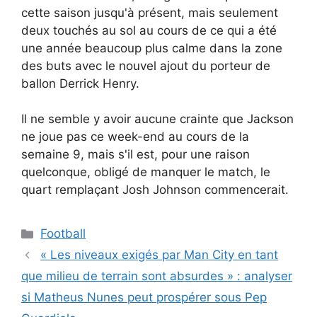
cette saison jusqu'à présent, mais seulement
deux touchés au sol au cours de ce qui a été
une année beaucoup plus calme dans la zone
des buts avec le nouvel ajout du porteur de
ballon Derrick Henry.
Il ne semble y avoir aucune crainte que Jackson
ne joue pas ce week-end au cours de la
semaine 9, mais s'il est, pour une raison
quelconque, obligé de manquer le match, le
quart remplaçant Josh Johnson commencerait.
Catégories
Football
« Les niveaux exigés par Man City en tant
que milieu de terrain sont absurdes » : analyser
si Matheus Nunes peut prospérer sous Pep