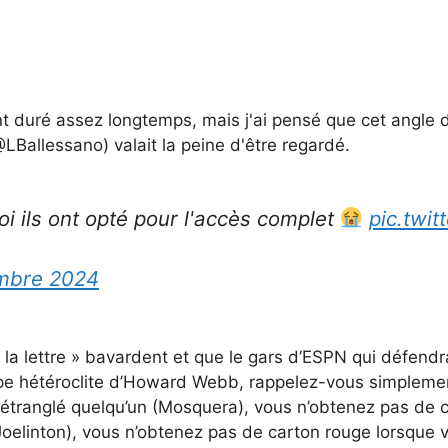
t duré assez longtemps, mais j'ai pensé que cet angle d
@LBallessano) valait la peine d'être regardé.
 ils ont opté pour l'accès complet
pic.twi
mbre 2024
a lettre » bavardent et que le gars d’ESPN qui défendrait u
uipe hétéroclite d’Howard Webb, rappelez-vous simpleme
 étranglé quelqu’un (Mosquera), vous n’obtenez pas de c
u (Joelinton), vous n’obtenez pas de carton rouge lorsq