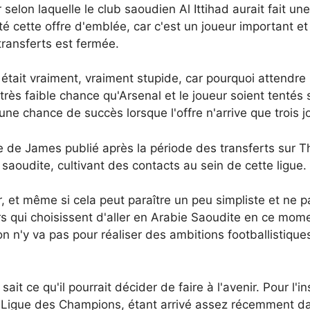
r selon laquelle le club saoudien Al Ittihad aurait fait un
é cette offre d'emblée, car c'est un joueur important et 
transferts est fermée.
était vraiment, vraiment stupide, car pourquoi attendre l
, très faible chance qu'Arsenal et le joueur soient tentés s
ne chance de succès lorsque l'offre n'arrive que trois jo
cle de James publié après la période des transferts sur T
oudite, cultivant des contacts au sein de cette ligue. Il
, et même si cela peut paraître un peu simpliste et ne pas
s qui choisissent d'aller en Arabie Saoudite en ce momen
s on n'y va pas pour réaliser des ambitions footballistique
t ce qu'il pourrait décider de faire à l'avenir. Pour l'i
 Ligue des Champions, étant arrivé assez récemment dans