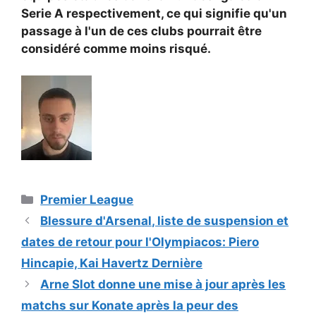
Serie A respectivement, ce qui signifie qu'un
passage à l'un de ces clubs pourrait être
considéré comme moins risqué.
Catégories
Premier League
Blessure d'Arsenal, liste de suspension et
dates de retour pour l'Olympiacos: Piero
Hincapie, Kai Havertz Dernière
Arne Slot donne une mise à jour après les
matchs sur Konate après la peur des