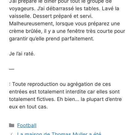
J’ai préparé le dîner pour tout le groupe de
voyageurs. J’ai débarrassé les tables. Lavé la
vaisselle. Dessert préparé et servi.
Malheureusement, lorsque vous préparez une
crème brûlée, il y a une fenêtre très courte pour
garantir qu’elle prend parfaitement.
Je l’ai raté.
—
: Toute reproduction ou agrégation de ces
entrées est totalement interdite car elles sont
totalement fictives. Eh bien… la plupart d’entre
eux en tout cas.
Catégories
Football
La maison de Thomas Muller a été