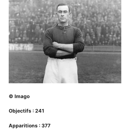
© Imago
Objectifs : 241
Apparitions : 377