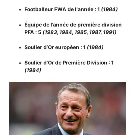
Footballeur FWA de l'année : 1
(1984)
Équipe de l’année de première division
PFA : 5
(1983, 1984, 1985, 1987, 1991)
Soulier d’Or européen : 1
(1984)
Soulier d'Or de Première Division : 1
(1984)