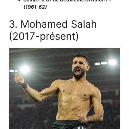
(1961-62)
3. Mohamed Salah
(2017-présent)