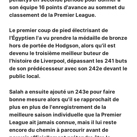
son équipe 16 points d'avance au sommet du
classement de la Premier League.
Le premier coup de pied électrisant de
l'Égyptien l'a vu prendre la médaille de bronze
hors de portée de Hodgson, alors qu'il est
devenu le troisième meilleur buteur de
l'histoire de Liverpool, dépassant les 241 buts
de son prédécesseur avec son 242e devant le
public local.
Salah a ensuite ajouté un 243e pour faire
bonne mesure alors qu'il se rapprochait de
plus en plus de l'enregistrement de la
meilleure saison individuelle que la Premier
League ait jamais connue, mais il lui reste
encore du chemin à parcourir avant de