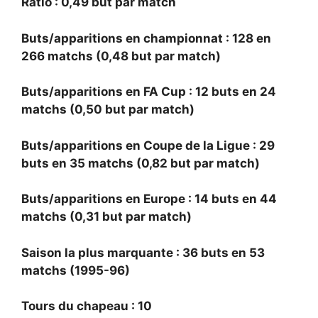
Ratio : 0,49 but par match
Buts/apparitions en championnat : 128 en
266 matchs (0,48 but par match)
Buts/apparitions en FA Cup : 12 buts en 24
matchs (0,50 but par match)
Buts/apparitions en Coupe de la Ligue : 29
buts en 35 matchs (0,82 but par match)
Buts/apparitions en Europe : 14 buts en 44
matchs (0,31 but par match)
Saison la plus marquante : 36 buts en 53
matchs (1995-96)
Tours du chapeau : 10