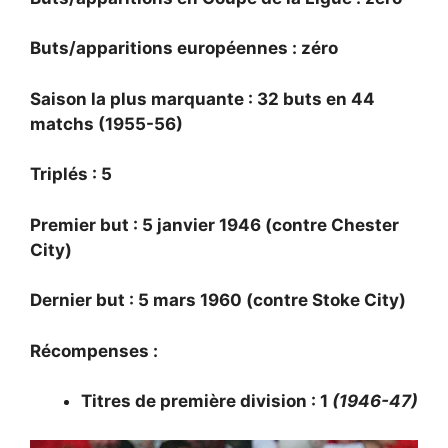
Buts/apparitions européennes : zéro
Saison la plus marquante : 32 buts en 44
matchs (1955-56)
Triplés : 5
Premier but : 5 janvier 1946 (contre Chester
City)
Dernier but : 5 mars 1960 (contre Stoke City)
Récompenses :
Titres de première division : 1
(1946-47)