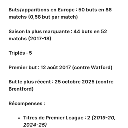
Buts/apparitions en Europe : 50 buts en 86
matchs (0,58 but par match)
Saison la plus marquante : 44 buts en 52
matchs (2017-18)
Triplés : 5
Premier but : 12 août 2017 (contre Watford)
But le plus récent : 25 octobre 2025 (contre
Brentford)
Récompenses :
Titres de Premier League : 2
(2019-20,
2024-25)