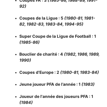
Coupes FA : 3
(1985-86, 1988-89, 1991-
92)
Coupes de la Ligue : 5
(1980-81, 1981-
82, 1982-83, 1983-84, 1994-95)
Super Coupe de la Ligue de Football : 1
(1985-86)
Bouclier de charité : 4
(1982, 1986, 1989,
1990)
Coupes d'Europe : 2
(1980-81, 1983-84)
Jeune joueur PFA de l’année : 1
(1983)
Joueur de l'année des joueurs PFA : 1
(1984)