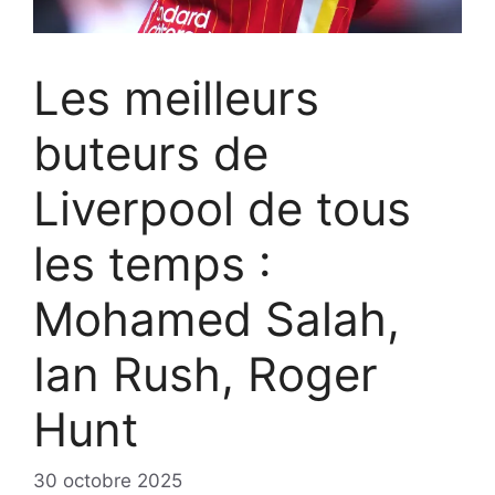
Les meilleurs
buteurs de
Liverpool de tous
les temps :
Mohamed Salah,
Ian Rush, Roger
Hunt
30 octobre 2025