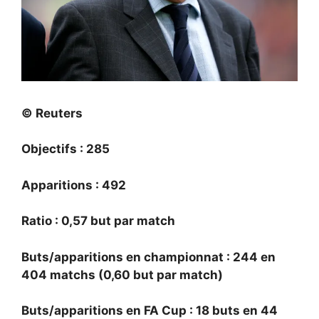
© Reuters
Objectifs : 285
Apparitions : 492
Ratio : 0,57 but par match
Buts/apparitions en championnat : 244 en
404 matchs (0,60 but par match)
Buts/apparitions en FA Cup : 18 buts en 44