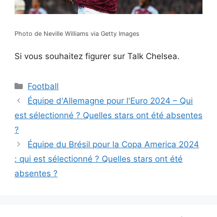
Photo de Neville Williams via Getty Images
Si vous souhaitez figurer sur Talk Chelsea.
Catégories
Football
Équipe d'Allemagne pour l'Euro 2024 – Qui
est sélectionné ? Quelles stars ont été absentes
?
Équipe du Brésil pour la Copa America 2024
: qui est sélectionné ? Quelles stars ont été
absentes ?