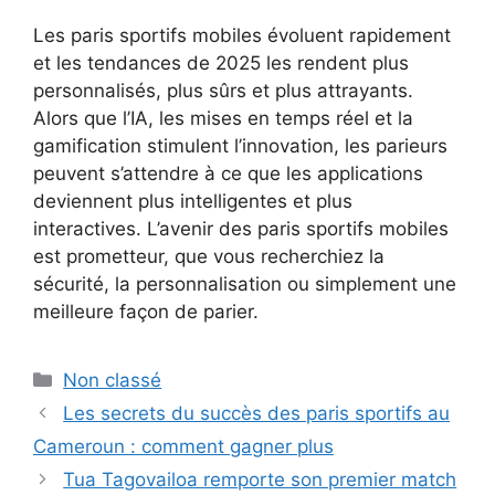
Les paris sportifs mobiles évoluent rapidement
et les tendances de 2025 les rendent plus
personnalisés, plus sûrs et plus attrayants.
Alors que l’IA, les mises en temps réel et la
gamification stimulent l’innovation, les parieurs
peuvent s’attendre à ce que les applications
deviennent plus intelligentes et plus
interactives. L’avenir des paris sportifs mobiles
est prometteur, que vous recherchiez la
sécurité, la personnalisation ou simplement une
meilleure façon de parier.
Catégories
Non classé
Les secrets du succès des paris sportifs au
Cameroun : comment gagner plus
Tua Tagovailoa remporte son premier match