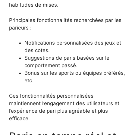
habitudes de mises.
Principales fonctionnalités recherchées par les
parieurs :
Notifications personnalisées des jeux et
des cotes.
Suggestions de paris basées sur le
comportement passé.
Bonus sur les sports ou équipes préférés,
etc.
Ces fonctionnalités personnalisées
maintiennent l’engagement des utilisateurs et
l’expérience de pari plus agréable et plus
efficace.