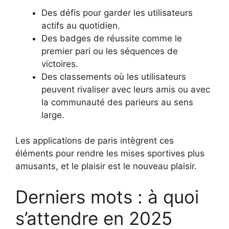
Des défis pour garder les utilisateurs
actifs au quotidien.
Des badges de réussite comme le
premier pari ou les séquences de
victoires.
Des classements où les utilisateurs
peuvent rivaliser avec leurs amis ou avec
la communauté des parieurs au sens
large.
Les applications de paris intègrent ces
éléments pour rendre les mises sportives plus
amusants, et le plaisir est le nouveau plaisir.
Derniers mots : à quoi
s’attendre en 2025