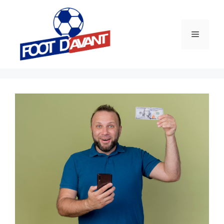
Aller
au
contenu
Menu