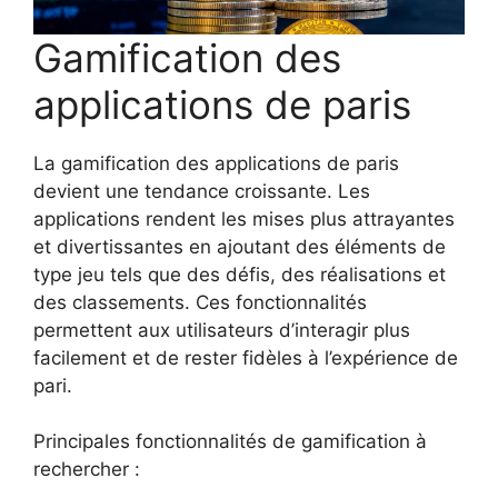
Gamification des
applications de paris
La gamification des applications de paris
devient une tendance croissante. Les
applications rendent les mises plus attrayantes
et divertissantes en ajoutant des éléments de
type jeu tels que des défis, des réalisations et
des classements. Ces fonctionnalités
permettent aux utilisateurs d’interagir plus
facilement et de rester fidèles à l’expérience de
pari.
Principales fonctionnalités de gamification à
rechercher :