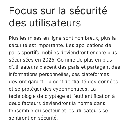
Focus sur la sécurité
des utilisateurs
Plus les mises en ligne sont nombreux, plus la
sécurité est importante. Les applications de
paris sportifs mobiles deviendront encore plus
sécurisées en 2025. Comme de plus en plus
d’utilisateurs placent des paris et partagent des
informations personnelles, ces plateformes
devront garantir la confidentialité des données
et se protéger des cybermenaces. La
technologie de cryptage et l’authentification à
deux facteurs deviendront la norme dans
l’ensemble du secteur et les utilisateurs se
sentiront en sécurité.