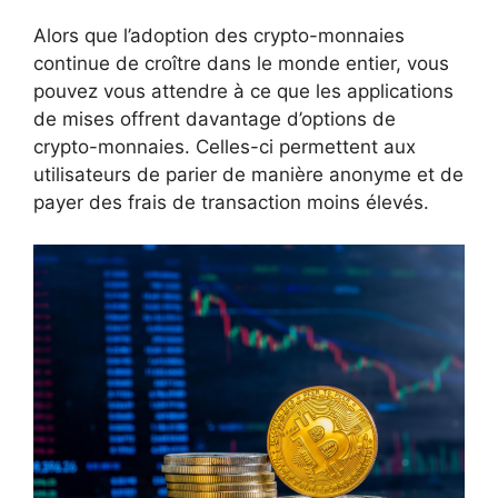
Alors que l’adoption des crypto-monnaies
continue de croître dans le monde entier, vous
pouvez vous attendre à ce que les applications
de mises offrent davantage d’options de
crypto-monnaies. Celles-ci permettent aux
utilisateurs de parier de manière anonyme et de
payer des frais de transaction moins élevés.