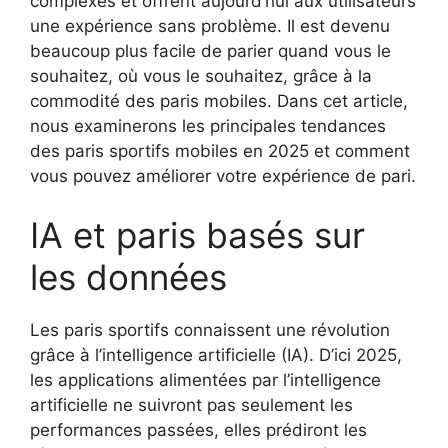
complexes et offrent aujourd’hui aux utilisateurs
une expérience sans problème. Il est devenu
beaucoup plus facile de parier quand vous le
souhaitez, où vous le souhaitez, grâce à la
commodité des paris mobiles. Dans cet article,
nous examinerons les principales tendances
des paris sportifs mobiles en 2025 et comment
vous pouvez améliorer votre expérience de pari.
IA et paris basés sur
les données
Les paris sportifs connaissent une révolution
grâce à l’intelligence artificielle (IA). D’ici 2025,
les applications alimentées par l’intelligence
artificielle ne suivront pas seulement les
performances passées, elles prédiront les