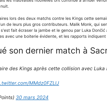
s les mauvaises nouvelles ont continué à affluer vendred
nuit.
faires lors des deux matchs contre les Kings cette sema
n de leurs plus gros contributeurs. Malik Monk, qui sem
 s'est fait écraser la jambe et le genou par Luka Donči
s avec une boiterie évidente, et les rapports indiquent
ué son dernier match à Sa
aire des Kings après cette collision avec Luka
c.twitter.com/MMdz0FZLlJ
Points)
30 mars 2024