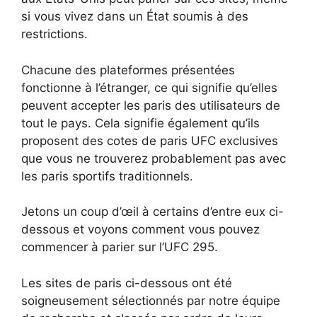
si vous vivez dans un État soumis à des
restrictions.
Chacune des plateformes présentées
fonctionne à l’étranger, ce qui signifie qu’elles
peuvent accepter les paris des utilisateurs de
tout le pays. Cela signifie également qu’ils
proposent des cotes de paris UFC exclusives
que vous ne trouverez probablement pas avec
les paris sportifs traditionnels.
Jetons un coup d’œil à certains d’entre eux ci-
dessous et voyons comment vous pouvez
commencer à parier sur l’UFC 295.
Les sites de paris ci-dessous ont été
soigneusement sélectionnés par notre équipe